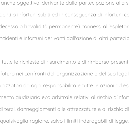
e, anche oggettiva, derivante dalla partecipazione alla 
cidenti o infortuni subiti ed in conseguenza di infortuni c
l decesso o l'invalidità permanente) connessi all'esplet
 incidenti e infortuni derivanti dall'azione di altri parteci
a tutte le richieste di risarcimento e di rimborso present
uturo nei confronti dell'organizzazione e del suo lega
izzatori da ogni responsabilità e tutte le azioni ad es
ento giudiziario e/o arbitrale relativi al rischio d'infor
i terzi, danneggiamenti alle attrezzature e al rischio d
qualsivoglia ragione, salvo i limiti inderogabili di legge.