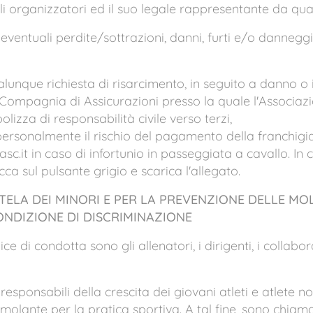
li organizzatori ed il suo legale rappresentante da qua
 eventuali perdite/sottrazioni, danni, furti e/o danneggi
ualunque richiesta di risarcimento, in seguito a danno o 
 Compagnia di Assicurazioni presso la quale l'Associa
izza di responsabilità civile verso terzi,
personalmente il rischio del pagamento della franchigia 
asc.it in caso di infortunio in passeggiata a cavallo. In c
icca sul pulsante grigio e scarica l'allegato.
ELA DEI MINORI E PER LA PREVENZIONE DELLE MOL
ONDIZIONE DI DISCRIMINAZIONE
e di condotta sono gli allenatori, i dirigenti, i collaborat
 responsabili della crescita dei giovani atleti e atlete 
imolante per la pratica sportiva. A tal fine, sono chiam