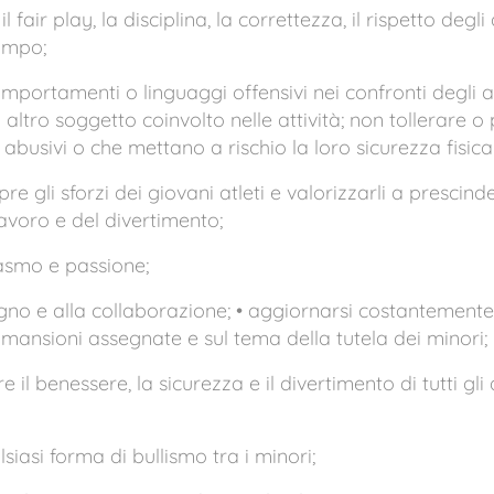
air play, la disciplina, la correttezza, il rispetto degli 
ampo;
portamenti o linguaggi offensivi nei confronti degli atlet
i altro soggetto coinvolto nelle attività; non tollerare
 o abusivi o che mettano a rischio la loro sicurezza fisic
 gli sforzi dei giovani atleti e valorizzarli a prescinde
avoro e del divertimento;
iasmo e passione;
pegno e alla collaborazione; • aggiornarsi costantement
mansioni assegnate e sul tema della tutela dei minori;
 il benessere, la sicurezza e il divertimento di tutti gli 
iasi forma di bullismo tra i minori;