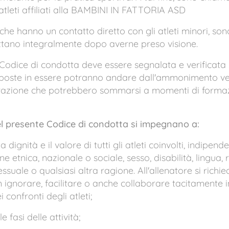
atleti affiliati alla BAMBINI IN FATTORIA ASD
, che hanno un contatto diretto con gli atleti minori, sono
ttano integralmente dopo averne preso visione.
Codice di condotta deve essere segnalata e verificata
 poste in essere potranno andare dall'ammonimento ver
orazione che potrebbero sommarsi a momenti di formaz
del presente Codice di condotta si impegnano a:
, la dignità e il valore di tutti gli atleti coinvolti, indip
ne etnica, nazionale o sociale, sesso, disabilità, lingua, 
ssuale o qualsiasi altra ragione. All'allenatore si rich
 ignorare, facilitare o anche collaborare tacitamente i
 confronti degli atleti;
e fasi delle attività;