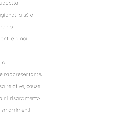
suddetta
agionati a sé o
amento
panti e a noi
i o
le rappresentante.
sa relative, cause
tuni, risarcimento
i smarrimenti