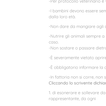
-Per protocollo veterinario è
-I bambini devono essere semp
dalla loro età.
-Non dare da mangiare agli an
-Nutrire gli animali sempre a 
caso.
-Non sostare o passare dietro
-È severamente vietato aprire 
-È obbligatorio informare la d
-In fattoria non si corre, non s
Cliccando lo scrivente dichia
1. di esonerare e sollevare da
rappresentante, da ogni