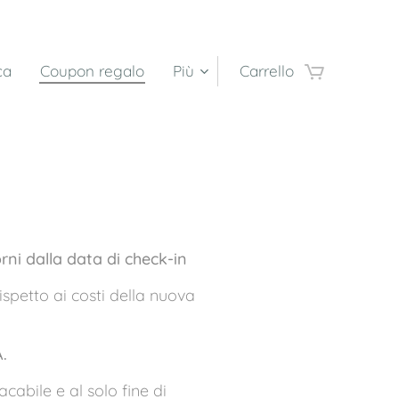
ca
Coupon regalo
Più
Carrello
ni dalla data di check-in
etto ai costi della nuova
.
cabile e al solo fine di