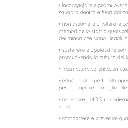
• incoraggiare e promuovere il f
squadra dentro e fuori dal c
• non assumere o tollerare com
membri dello staff o qualsias
dei minori che siano illegali,
• sostenere e applaudire sempre
promuovendo la cultura del l
• trasmettere serenità, entus
• educare al rispetto, all'im
per adempiere al meglio alle 
• rispettare il MOG, considerare
cosa;
• combattere e prevenire quals