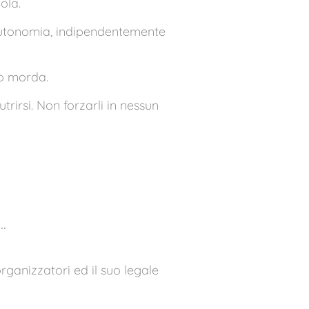
ola.
 autonomia, indipendentemente
no morda.
rirsi. Non forzarli in nessun
..
organizzatori ed il suo legale