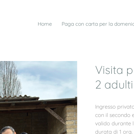
Home
Paga con carta per la domeni
Visita p
2 adult
Ingresso privat
con il secondo
valido durante
durata di 1 ora.