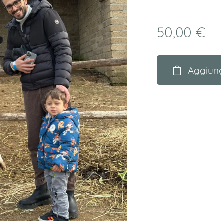
50,00
€
Aggiung