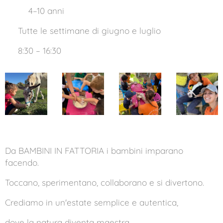
👧🧒 4–10 anni
📅 Tutte le settimane di giugno e luglio
⏰ 8:30 – 16:30
Da BAMBINI IN FATTORIA i bambini imparano
facendo.
Toccano, sperimentano, collaborano e si divertono.
Crediamo in un'estate semplice e autentica,
dove la natura diventa maestra