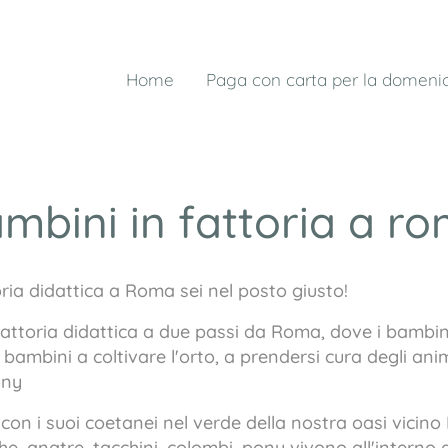
Home
Paga con carta per la domeni
mbini in fattoria a r
ria didattica a Roma sei nel posto giusto!
attoria didattica a due passi da Roma, dove i bambini 
ambini a coltivare l'orto, a prendersi cura degli anima
ony
i con i suoi coetanei nel verde della nostra oasi vici
 oche, anatre, tacchini, colombi, pony vivono all'interno