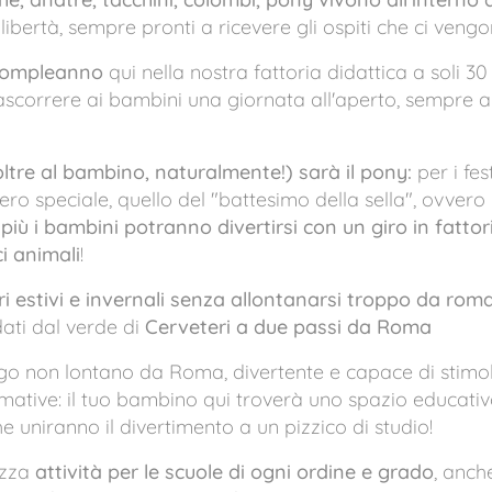
libertà, sempre pronti a ricevere gli ospiti che ci veng
 compleanno
qui nella nostra fattoria didattica a soli 
scorrere ai bambini una giornata all'aperto, sempre a 
oltre al bambino, naturalmente!) sarà il pony:
per i fes
 speciale, quello del "battesimo della sella", ovvero l
 più i bambini potranno divertirsi con un giro in fatt
i animali
!
ri estivi e invernali senza allontanarsi troppo da rom
ati dal verde di
Cerveteri a due passi da Roma
o non lontano da Roma, divertente e capace di stimola
formative: il tuo bambino qui troverà uno spazio educativ
che uniranno il divertimento a un pizzico di studio!
izza
attività per le scuole di ogni ordine e grado
, anch