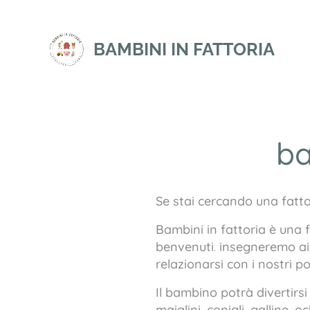
BAMBINI IN FATTORIA
ba
Se stai cercando una fatto
Bambini in fattoria è una f
benvenuti
.
insegneremo ai b
relazionarsi con i nostri p
Il bambino potrà divertirs
maialini, conigli, galline,