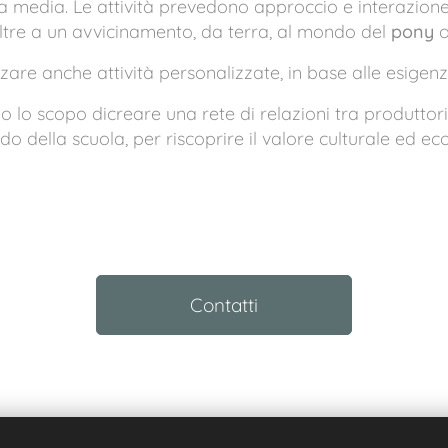
rza media. Le attività prevedono approccio e interazione 
oltre a un avvicinamento, da terra, al mondo del
pony
o
are anche attività personalizzate, in base alle esigenze 
o lo scopo dicreare una rete di relazioni tra produttor
 della scuola, per riscoprire il valore culturale ed eco
Contatti