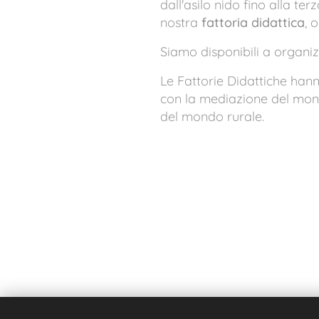
dall'asilo nido fino alla te
nostra
fattoria didattica
, 
Siamo disponibili a organizz
Le Fattorie Didattiche hann
con la mediazione del mondo
del mondo rurale.