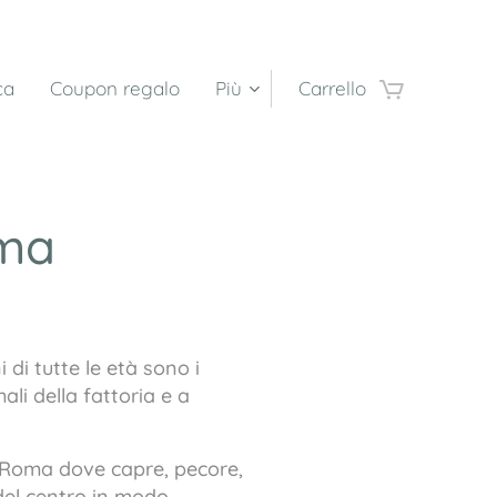
ca
Coupon regalo
Più
Carrello
oma
di tutte le età sono i
li della fattoria e a
no Roma dove capre, pecore,
 del centro in modo